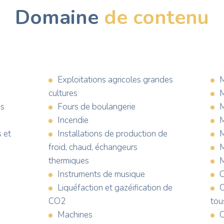
Domaine
de contenu
Exploitations agricoles grandes
M
cultures
M
es
Fours de boulangerie
M
Incendie
M
 et
Installations de production de
froid, chaud, échangeurs
thermiques
M
Instruments de musique
O
Liquéfaction et gazéification de
O
CO2
tou
Machines
O