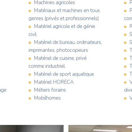
Machines agricoles
P
Matériaux et machines en tous
P
genres (privés et professionnels)
cor
Matériel agricole et de génie
R
civil
S
Matériel de bureau, ordinateurs,
S
imprimantes, photocopieurs
T
Matériel de cuisine, privé
T
comme industriel
T
Matériel de sport aquatique
T
Matériel HORECA
V
age
Métiers forains
div
Mobilhomes
V
Photo