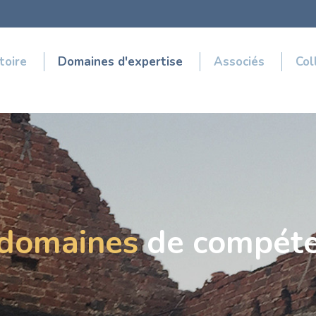
toire
Domaines d'expertise
Associés
Col
domaines
de compéte