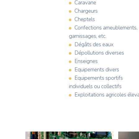
Caravane
Chargeurs
Cheptels
Confections ameublements,
garnissages, etc.
Dégâts des eaux
Dépollutions diverses
Enseignes
Equipements divers
Equipements sportifs
individuels ou collectifs
Exploitations agricoles élev
Photos
Photo
Photo