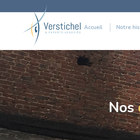
Menu
Accueil
Notre his
Menu
de
des
navigation
réseaux
principal
sociaux
Nos