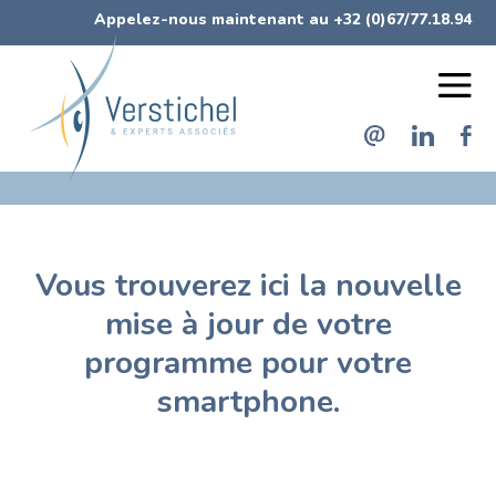
Appelez-nous maintenant au +32 (0)67/77.18.94
Menu
Menu
de
des
navigation
réseaux
principal
sociaux
Vous trouverez ici la nouvelle
mise à jour de votre
programme pour votre
smartphone.