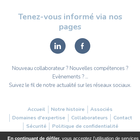
Pied
Tenez-vous informé via nos
de
pages
page
Nouveau collaborateur ? Nouvelles compétences ?
Evènements ? ...
Suivez le fil de notre actualité sur les réseaux sociaux.
Menu
Accueil
Notre histoire
Associés
de
Domaines d'expertise
Collaborateurs
Contact
Sécurité
Politique de confidentialité
navigation
secondaire
En continuant de défiler,
vous acceptez l'utilisation de services